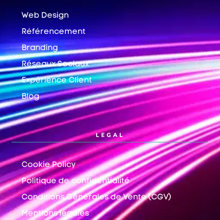
Web Design
Référencement
Branding
Réseaux Sociaux
Expérience Client
Blog
LEGAL
Cookie Policy
Politique de confidentialité
Conditions Générales de Vente (CGV)
Mentions légales